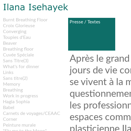
Burnt Breathing Floor
Presse / Textes
Arbre 
Croix Glorieuse
Converging
Toupies d'Eau
Beaver
Breathing floor
Cuvée Spéciale
Après le grand
Sans Titre(3)
What's for dinner
jours de vie 
Links
Sans titre(2)
se vivent à la
Memory
Breathing
questionnement
Work in progress
Hagia Sophia
les professionn
Babel
Carnets de voyages/CEAAC
espaces commun
Corner
Peinture murale
plasticienne Il