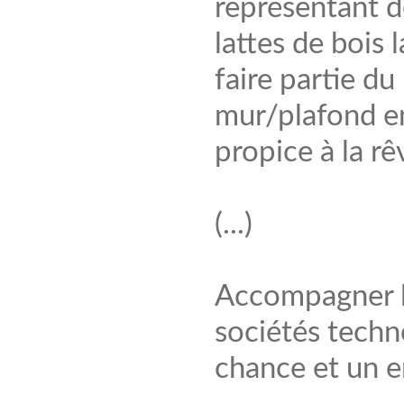
représentant d
lattes de bois 
faire partie d
mur/plafond en
propice à la rê
(...)
Accompagner l
sociétés techn
chance et un e