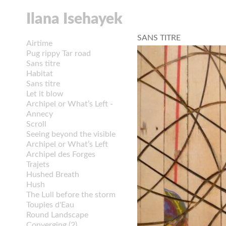
Ilana Isehayek
SANS TITRE
Airtime
Pug rippy Tar road
Sans titre
Habitat
Sans titre
Let it blow
Archipel or What’s Left -
Annecy
Scroll
Seeing beyond the visible
Archipel or What’s Left
Archipel des Forges
Trajets
Hushed Breath
Hush
The Lull before the storm
Toupies d'Eau
Round Landscape
Converging (2)