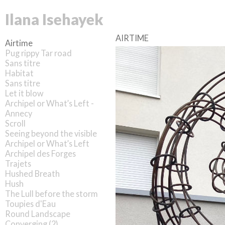
Ilana Isehayek
AIRTIME
Airtime
Pug rippy Tar road
Sans titre
Habitat
Sans titre
Let it blow
Archipel or What’s Left -
Annecy
Scroll
Seeing beyond the visible
Archipel or What’s Left
Archipel des Forges
Trajets
Hushed Breath
Hush
The Lull before the storm
Toupies d'Eau
Round Landscape
Converging (2)