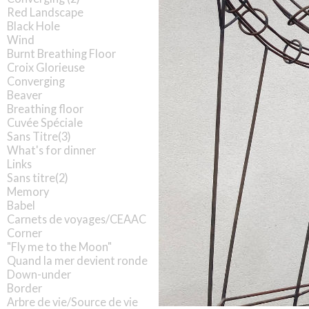
Red Landscape
Black Hole
Wind
Burnt Breathing Floor
Croix Glorieuse
Converging
Beaver
Breathing floor
Cuvée Spéciale
Sans Titre(3)
What's for dinner
Links
Sans titre(2)
Memory
Babel
Carnets de voyages/CEAAC
Corner
"Fly me to the Moon"
Quand la mer devient ronde
Down-under
Border
Arbre de vie/Source de vie