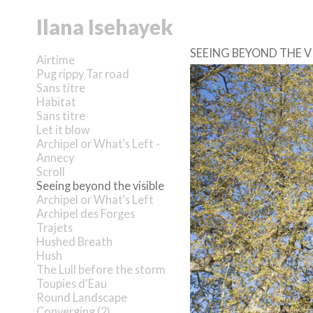
Ilana Isehayek
SEEING BEYOND THE VI
Airtime
Pug rippy Tar road
Sans titre
Habitat
Sans titre
Let it blow
Archipel or What’s Left -
Annecy
Scroll
Seeing beyond the visible
Archipel or What’s Left
Archipel des Forges
Trajets
Hushed Breath
Hush
The Lull before the storm
Toupies d'Eau
Round Landscape
Converging (2)