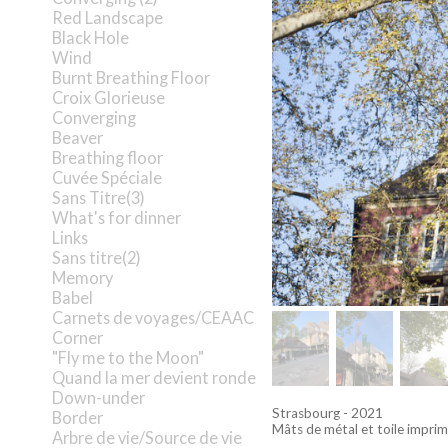
Red Landscape
Black Hole
Wind
Burnt Breathing Floor
Croix Glorieuse
Converging
Beaver
Breathing floor
Cuvée Spéciale
Sans Titre(3)
What's for dinner
Links
Sans titre(2)
Memory
Babel
Carnets de voyages/CEAAC
Corner
"Fly me to the Moon"
Quand la mer devient ronde
Down-under
Strasbourg - 2021
Border
Mâts de métal et toile impri
Arbre de vie/Source de vie